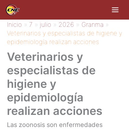
Ir
al
contenido
Inicio
7
julio
2026
Granma
Veterinarios y especialistas de higiene y
epidemiología realizan acciones
Veterinarios y
especialistas de
higiene y
epidemiología
realizan acciones
Las zoonosis son enfermedades