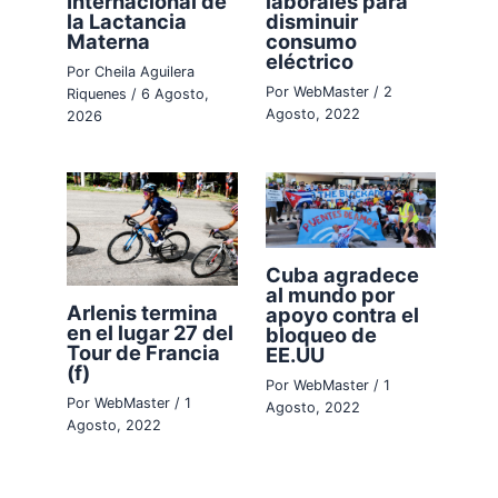
Internacional de
laborales para
la Lactancia
disminuir
Materna
consumo
eléctrico
Por
Cheila Aguilera
Por
WebMaster
/
2
Riquenes
/
6 Agosto,
Agosto, 2022
2026
Cuba agradece
al mundo por
Arlenis termina
apoyo contra el
en el lugar 27 del
bloqueo de
Tour de Francia
EE.UU
(f)
Por
WebMaster
/
1
Por
WebMaster
/
1
Agosto, 2022
Agosto, 2022