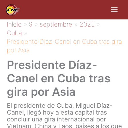
Ir
al
contenido
Inicio
9
septiembre
2025
Cuba
Presidente Díaz-Canel en Cuba tras gira
por Asia
Presidente Díaz-
Canel en Cuba tras
gira por Asia
El presidente de Cuba, Miguel Díaz-
Canel, llegó hoy a esta capital tras
concluir una gira internacional por
Vietnam, China y Laos, países a los que