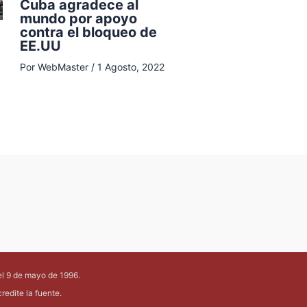
Cuba agradece al
mundo por apoyo
contra el bloqueo de
EE.UU
Por
WebMaster
/
1 Agosto, 2022
el 9 de mayo de 1996.
edite la fuente.