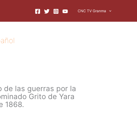
CNC TV Granma
añol
 de las guerras por la
ominado Grito de Yara
e 1868.