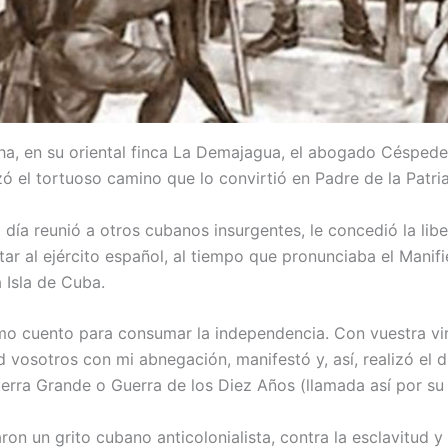
ha, en su oriental finca La Demajagua, el abogado Céspedes
ó el tortuoso camino que lo convirtió en Padre de la Patria
día reunió a otros cubanos insurgentes, le concedió la lib
ntar al ejército español, al tiempo que pronunciaba el Manif
 Isla de Cuba.
mo cuento para consumar la independencia. Con vuestra vir
d vosotros con mi abnegación, manifestó y, así, realizó el d
uerra Grande o Guerra de los Diez Años (llamada así por su
ron un grito cubano anticolonialista, contra la esclavitud y