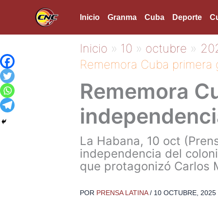
Ir
Inicio
Granma
Cuba
Deporte
Cu
al
contenido
Inicio
10
octubre
20
Rememora Cuba primera g
Rememora Cub
independenci
La Habana, 10 oct (Prens
independencia del colon
que protagonizó Carlos 
POR
PRENSA LATINA
/
10 OCTUBRE, 2025