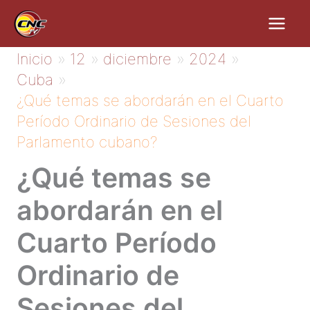
Ir
al
contenido
Inicio
12
diciembre
2024
Cuba
¿Qué temas se abordarán en el Cuarto
Período Ordinario de Sesiones del
Parlamento cubano?
¿Qué temas se
abordarán en el
Cuarto Período
Ordinario de
Sesiones del