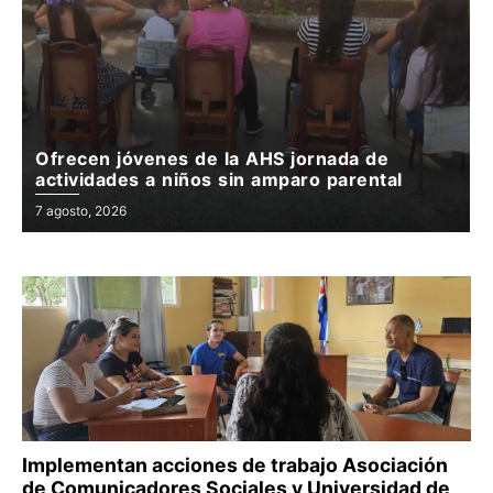
Ofrecen jóvenes de la AHS jornada de
actividades a niños sin amparo parental
Posted
7 agosto, 2026
on
Implementan acciones de trabajo Asociación
de Comunicadores Sociales y Universidad de