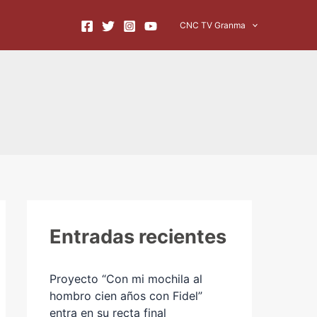
A
CNC TV Granma
r
c
h
i
v
o
s
Entradas recientes
Proyecto “Con mi mochila al
hombro cien años con Fidel”
entra en su recta final