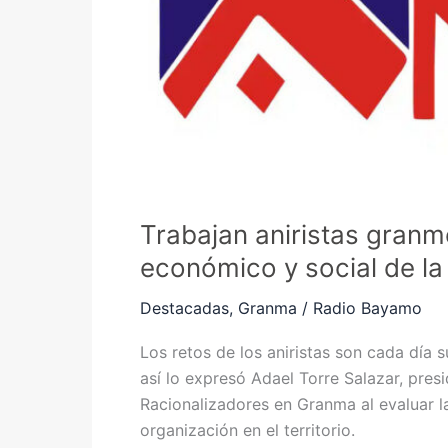
y
social
de
la
provincia
Trabajan aniristas granm
económico y social de la
Destacadas
,
Granma
/
Radio Bayamo
Los retos de los aniristas son cada día 
así lo expresó Adael Torre Salazar, pres
Racionalizadores en Granma al evaluar l
organización en el territorio.