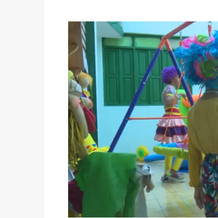
Ofrece
Teatro
Andante
diversos
talleres
de
Verano