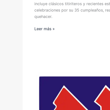
incluye clásicos titiriteros y recientes 
celebraciones por su 35 cumpleaños, rea
quehacer.
Leer más »
Trabajan
aniristas
granmenses
para
impulsar
el
desarrollo
económico