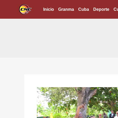
Ir
Inicio
Granma
Cuba
Deporte
Cu
al
contenido
Reafirma
Teatro
Andante
su
quehacer