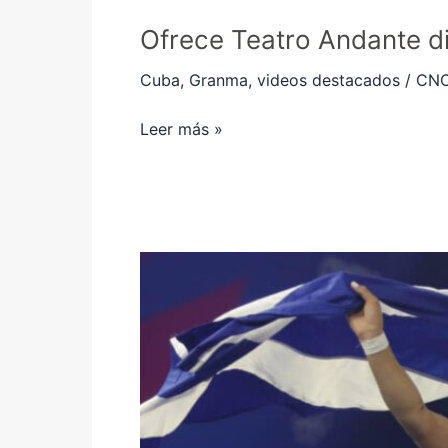
Ofrece Teatro Andante di
Cuba
,
Granma
,
videos destacados
/
CNC
Leer más »
El
oro
y
las
lágrimas
de
Greili
(+