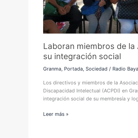
social
Laboran miembros de la 
su integración social
Granma
,
Portada
,
Sociedad
/
Radio Bay
Los directivos y miembros de la Asocia
Discapacidad Intelectual (ACPDI) en Gra
integración social de su membresía y l
Leer más »