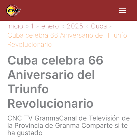
Ir
al
contenido
Inicio
1
enero
2025
Cuba
Cuba celebra 66 Aniversario del Triunfo
Revolucionario
Cuba celebra 66
Aniversario del
Triunfo
Revolucionario
CNC TV GranmaCanal de Televisión de
la Provincia de Granma Comparte si te
ha gustado