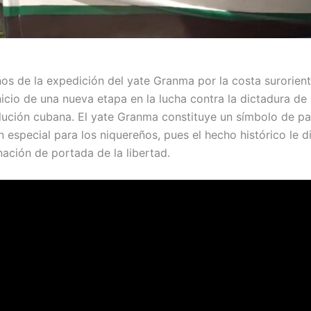
ños de la expedición del yate Granma por la costa surorie
nicio de una nueva etapa en la lucha contra la dictadura de 
volución cubana. El yate Granma constituye un símbolo de pa
n especial para los niquereños, pues el hecho histórico le d
nación de portada de la libertad.