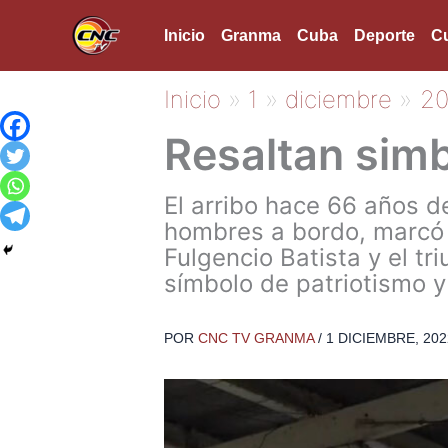
Ir
Inicio
Granma
Cuba
Deporte
Cu
al
contenido
Inicio
1
diciembre
2
Resaltan sim
El arribo hace 66 años d
hombres a bordo, marcó e
Fulgencio Batista y el tr
símbolo de patriotismo y 
POR
CNC TV GRANMA
/
1 DICIEMBRE, 202