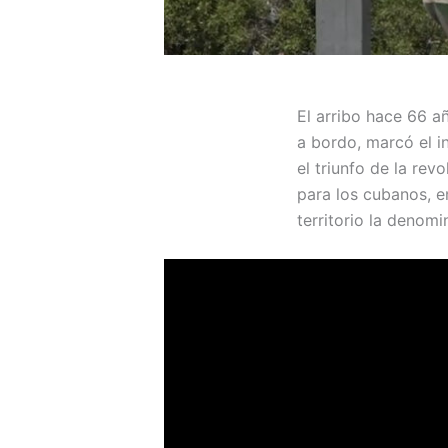
El arribo hace 66 a
a bordo, marcó el i
el triunfo de la re
para los cubanos, e
territorio la denomi