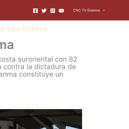
CNC TV Granma
el Yate Granma
nma
costa suroriental con 82
 contra la dictadura de
Granma constituye un