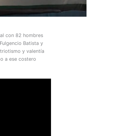
ntal con 82 hombres
Fulgencio Batista y
triotismo y valentía
io a ese costero