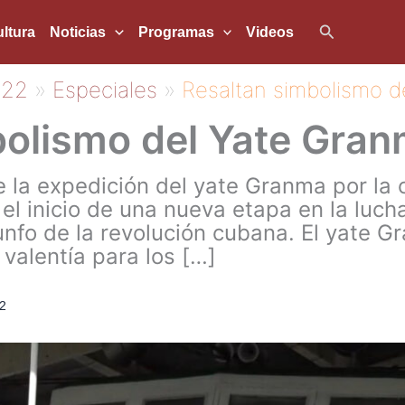
Buscar
ltura
Noticias
Programas
Videos
022
Especiales
Resaltan simbolismo d
bolismo del Yate Gra
e la expedición del yate Granma por la 
l inicio de una nueva etapa en la lucha
iunfo de la revolución cubana. El yate 
valentía para los […]
2