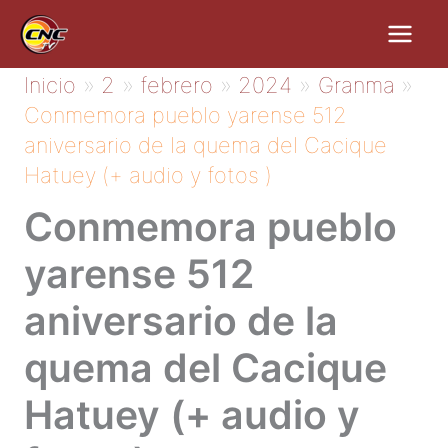
Ir
al
contenido
Inicio
2
febrero
2024
Granma
Conmemora pueblo yarense 512
aniversario de la quema del Cacique
Hatuey (+ audio y fotos )
Conmemora pueblo
yarense 512
aniversario de la
quema del Cacique
Hatuey (+ audio y