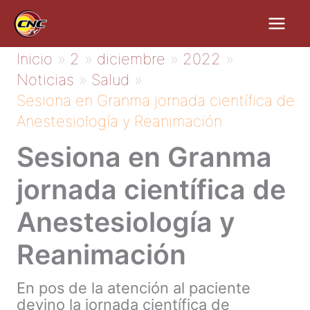
Ir
al
contenido
Inicio
2
diciembre
2022
Noticias
Salud
Sesiona en Granma jornada científica de
Anestesiología y Reanimación
Sesiona en Granma
jornada científica de
Anestesiología y
Reanimación
En pos de la atención al paciente
devino la jornada científica de