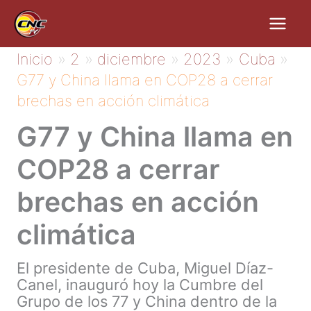
Ir
al
contenido
Inicio
2
diciembre
2023
Cuba
G77 y China llama en COP28 a cerrar
brechas en acción climática
G77 y China llama en
COP28 a cerrar
brechas en acción
climática
El presidente de Cuba, Miguel Díaz-
Canel, inauguró hoy la Cumbre del
Grupo de los 77 y China dentro de la