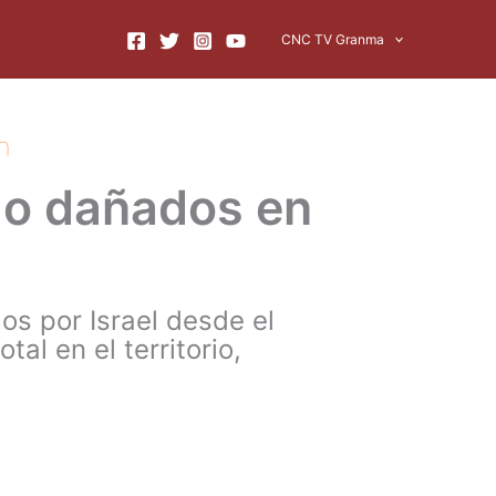
CNC TV Granma
n
s o dañados en
os por Israel desde el
al en el territorio,