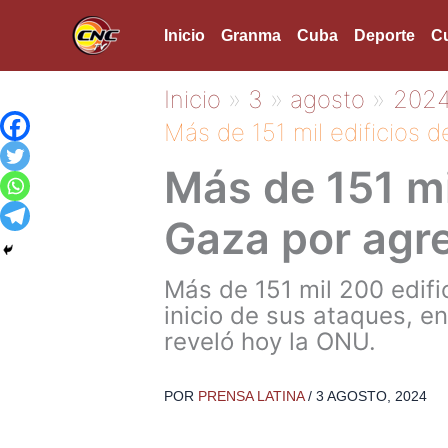
Ir
Inicio
Granma
Cuba
Deporte
Cu
al
contenido
Inicio
3
agosto
202
Más de 151 mil edificios 
Más de 151 mi
Gaza por agr
Más de 151 mil 200 edifi
inicio de sus ataques, en 
reveló hoy la ONU.
POR
PRENSA LATINA
/
3 AGOSTO, 2024