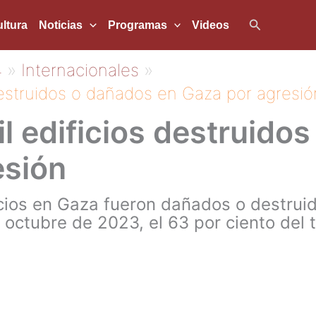
Buscar
ltura
Noticias
Programas
Videos
4
Internacionales
destruidos o dañados en Gaza por agresió
l edificios destruido
esión
cios en Gaza fueron dañados o destruid
octubre de 2023, el 63 por ciento del tot