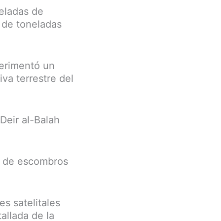
neladas de
 de toneladas
perimentó un
va terrestre del
Deir al-Balah
os de escombros
s satelitales
allada de la