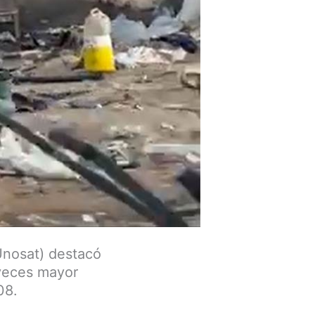
Unosat) destacó
veces mayor
08.