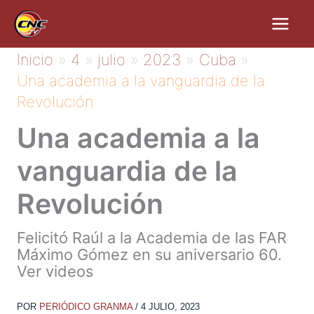
Ir
al
contenido
Inicio
4
julio
2023
Cuba
Una academia a la vanguardia de la
Revolución
Una academia a la
vanguardia de la
Revolución
Felicitó Raúl a la Academia de las FAR
Máximo Gómez en su aniversario 60.
Ver videos
POR
PERIÓDICO GRANMA
/
4 JULIO, 2023