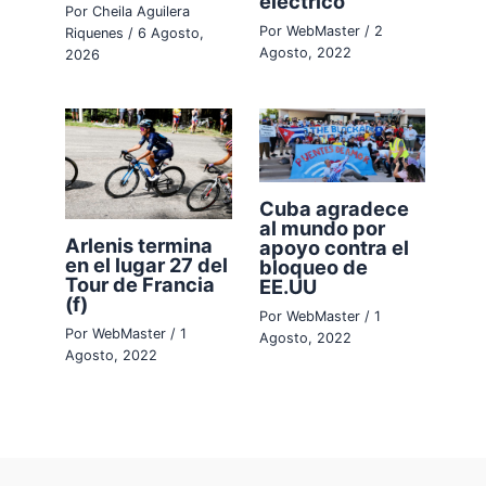
eléctrico
Por
Cheila Aguilera
Por
WebMaster
/
2
Riquenes
/
6 Agosto,
Agosto, 2022
2026
Cuba agradece
al mundo por
Arlenis termina
apoyo contra el
en el lugar 27 del
bloqueo de
Tour de Francia
EE.UU
(f)
Por
WebMaster
/
1
Por
WebMaster
/
1
Agosto, 2022
Agosto, 2022