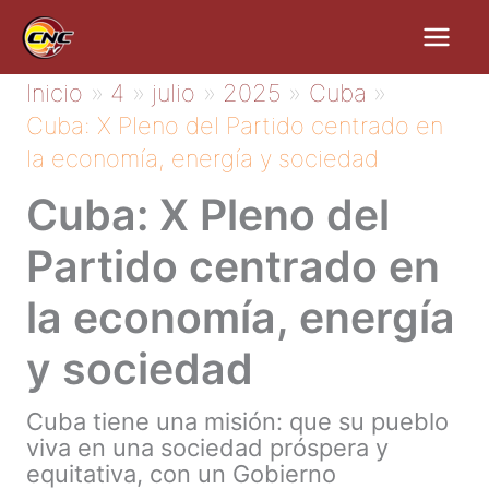
Ir
al
contenido
Inicio
4
julio
2025
Cuba
Cuba: X Pleno del Partido centrado en
la economía, energía y sociedad
Cuba: X Pleno del
Partido centrado en
la economía, energía
y sociedad
Cuba tiene una misión: que su pueblo
viva en una sociedad próspera y
equitativa, con un Gobierno