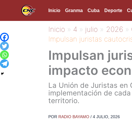
Ir
Inicio
Granma
Cuba
Deporte
Cu
al
contenido
Inicio
4
julio
2026
Impulsan juristas cautocr
Impulsan juri
impacto econ
La Unión de Juristas en 
implementación de cada 
territorio.
POR
RADIO BAYAMO
/
4 JULIO, 2026