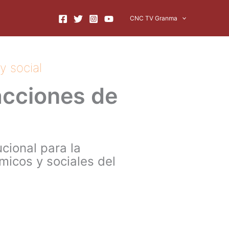
CNC TV Granma
y social
acciones de
cional para la
icos y sociales del