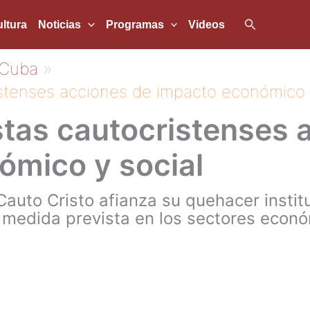
Buscar
ltura
Noticias
Programas
Videos
Cuba
istenses acciones de impacto económico 
stas cautocristenses 
ómico y social
Cauto Cristo afianza su quehacer institu
medida prevista en los sectores económ