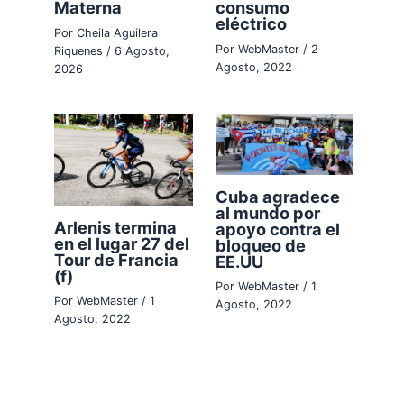
Materna
consumo
eléctrico
Por
Cheila Aguilera
Por
WebMaster
/
2
Riquenes
/
6 Agosto,
Agosto, 2022
2026
Cuba agradece
al mundo por
Arlenis termina
apoyo contra el
en el lugar 27 del
bloqueo de
Tour de Francia
EE.UU
(f)
Por
WebMaster
/
1
Por
WebMaster
/
1
Agosto, 2022
Agosto, 2022