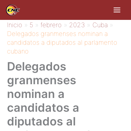
Ir
al
contenido
Inicio
5
febrero
2023
Cuba
Delegados granmenses nominan a
candidatos a diputados al parlamento
cubano
Delegados
granmenses
nominan a
candidatos a
diputados al