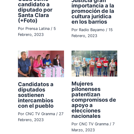
candidato a
importancia a la
diputado por
promoción de la
Santa Clara
cultura jurídica
(+Foto)
en los barrios
Por
Prensa Latina
/
5
Por
Radio Bayamo
/
15
Febrero, 2023
Febrero, 2023
Mujeres
Candidatos a
pilonenses
diputados
patentizan
sostienen
compromisos de
intercambios
apoyo a
con el pueblo
elecciones
Por
CNC TV Granma
/
27
nacionales
Febrero, 2023
Por
CNC TV Granma
/
7
Marzo, 2023