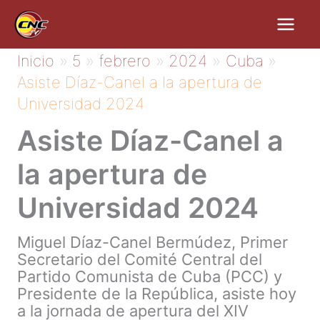
Ir
al
contenido
Inicio
5
febrero
2024
Cuba
Asiste Díaz-Canel a la apertura de
Universidad 2024
Asiste Díaz-Canel a
la apertura de
Universidad 2024
Miguel Díaz-Canel Bermúdez, Primer
Secretario del Comité Central del
Partido Comunista de Cuba (PCC) y
Presidente de la República, asiste hoy
a la jornada de apertura del XIV