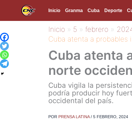
Ir
Inicio
Granma
Cuba
Deporte
Cu
al
contenido
Inicio
5
febrero
202
Cuba atenta a probables 
Cuba atenta 
norte occiden
Cuba vigila la persistenc
podría producir hoy fue
occidental del país.
POR
PRENSA LATINA
/
5 FEBRERO, 2024