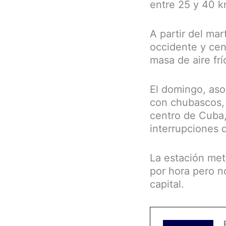
entre 25 y 40 k
A partir del ma
occidente y cent
masa de aire frí
El domingo, aso
con chubascos, l
centro de Cuba,
interrupciones d
La estación met
por hora pero n
capital.