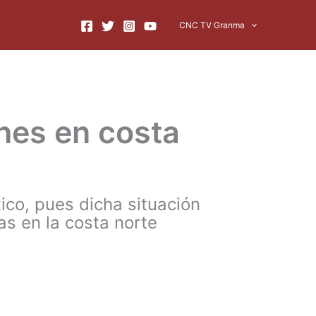
CNC TV Granma
nes en costa
xico, pues dicha situación
s en la costa norte