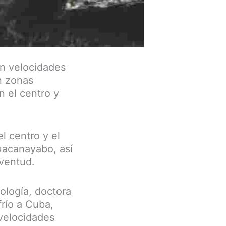
án velocidades
n zonas
n el centro y
l centro y el
uacanayabo, así
uventud.
ología, doctora
frío a Cuba,
velocidades