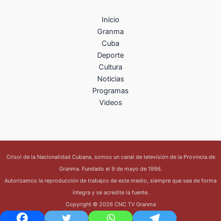
Inicio
Granma
Cuba
Deporte
Cultura
Noticias
Programas
Videos
Crisol de la Nacionalidad Cubana, somos un canal de televisión de la Provincia de
Granma. Fundado el 9 de mayo de 1996.
Autorizamos la reproducción de trabajos de este medio, siempre que sea de forma
íntegra y se acredite la fuente.
Copyright © 2026 CNC TV Granma