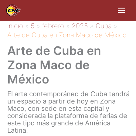
Ir
al
contenido
Inicio
5
febrero
2025
Cuba
Arte de Cuba en Zona Maco de México
Arte de Cuba en
Zona Maco de
México
El arte contemporáneo de Cuba tendrá
un espacio a partir de hoy en Zona
Maco, con sede en esta capital y
considerada la plataforma de ferias de
este tipo más grande de América
Latina.