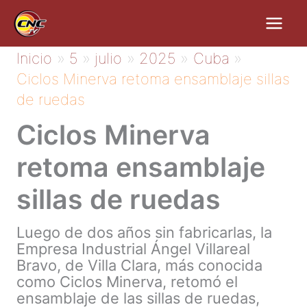
Ir
al
contenido
Inicio
5
julio
2025
Cuba
Ciclos Minerva retoma ensamblaje sillas
de ruedas
Ciclos Minerva
retoma ensamblaje
sillas de ruedas
Luego de dos años sin fabricarlas, la
Empresa Industrial Ángel Villareal
Bravo, de Villa Clara, más conocida
como Ciclos Minerva, retomó el
ensamblaje de las sillas de ruedas,