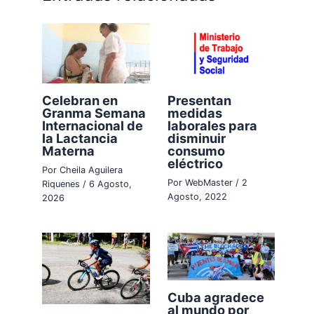
Celebran en
Presentan
Granma Semana
medidas
Internacional de
laborales para
la Lactancia
disminuir
Materna
consumo
eléctrico
Por
Cheila Aguilera
Por
WebMaster
/
2
Riquenes
/
6 Agosto,
Agosto, 2022
2026
Cuba agradece
al mundo por