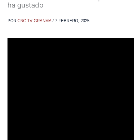
ha gustado
POR
CNC TV GRANMA
/
7 FEBRERO, 2025