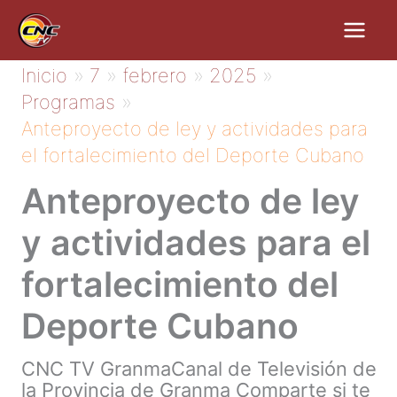
Ir
al
contenido
Inicio
7
febrero
2025
Programas
Anteproyecto de ley y actividades para
el fortalecimiento del Deporte Cubano
Anteproyecto de ley
y actividades para el
fortalecimiento del
Deporte Cubano
CNC TV GranmaCanal de Televisión de
la Provincia de Granma Comparte si te