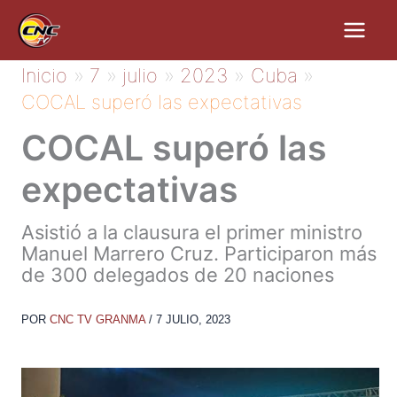
Ir
al
contenido
Inicio
7
julio
2023
Cuba
COCAL superó las expectativas
COCAL superó las
expectativas
Asistió a la clausura el primer ministro
Manuel Marrero Cruz. Participaron más
de 300 delegados de 20 naciones
POR
CNC TV GRANMA
/
7 JULIO, 2023