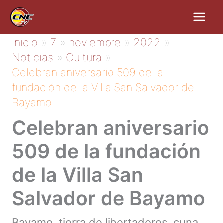
Ir
al
contenido
Inicio
7
noviembre
2022
Noticias
Cultura
Celebran aniversario 509 de la
fundación de la Villa San Salvador de
Bayamo
Celebran aniversario
509 de la fundación
de la Villa San
Salvador de Bayamo
Bayamo, tierra de libertadores, cuna