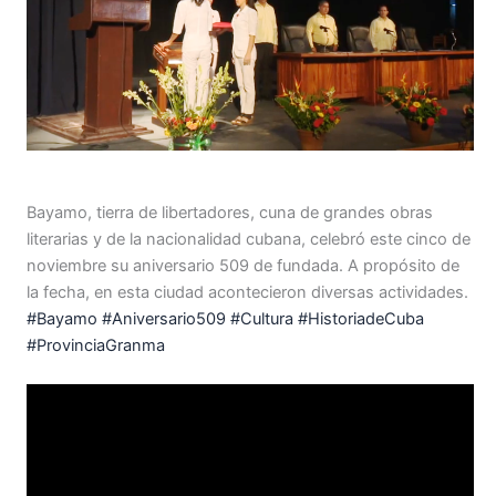
Bayamo, tierra de libertadores, cuna de grandes obras
literarias y de la nacionalidad cubana, celebró este cinco de
noviembre su aniversario 509 de fundada. A propósito de
la fecha, en esta ciudad acontecieron diversas actividades.
#Bayamo
#Aniversario509
#Cultura
#HistoriadeCuba
#ProvinciaGranma