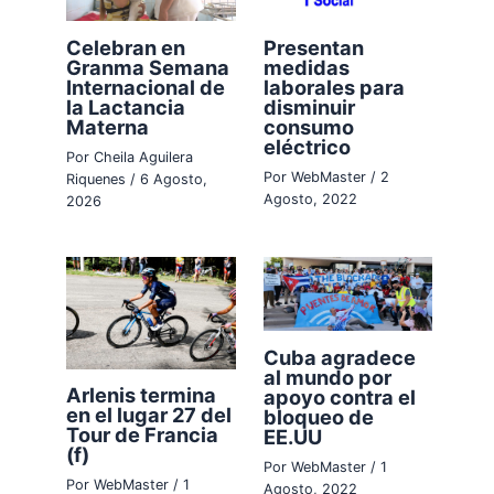
Celebran en
Presentan
Granma Semana
medidas
Internacional de
laborales para
la Lactancia
disminuir
Materna
consumo
eléctrico
Por
Cheila Aguilera
Por
WebMaster
/
2
Riquenes
/
6 Agosto,
Agosto, 2022
2026
Cuba agradece
al mundo por
Arlenis termina
apoyo contra el
en el lugar 27 del
bloqueo de
Tour de Francia
EE.UU
(f)
Por
WebMaster
/
1
Por
WebMaster
/
1
Agosto, 2022