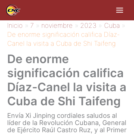
Ir
al
contenido
Inicio
7
noviembre
2023
Cuba
De enorme significación califica Díaz-
Canel la visita a Cuba de Shi Taifeng
De enorme
significación califica
Díaz-Canel la visita a
Cuba de Shi Taifeng
Envía Xi Jinping cordiales saludos al
líder de la Revolución Cubana, General
de Ejército Raúl Castro Ruz, y al Primer