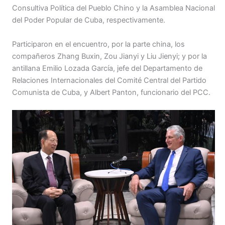
Consultiva Política del Pueblo Chino y la Asamblea Nacional
del Poder Popular de Cuba, respectivamente.
Participaron en el encuentro, por la parte china, los
compañeros Zhang Buxin, Zou Jianyi y Liu Jienyi; y por la
antillana Emilio Lozada García, jefe del Departamento de
Relaciones Internacionales del Comité Central del Partido
Comunista de Cuba, y Albert Panton, funcionario del PCC.