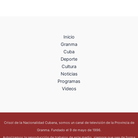
Inicio
Granma
Cuba
Deporte
Cultura
Noticias
Programas
Videos
Crisol de la Nacionalidad Cubana, somos un canal de televisión de la Provincia de
Granma. Fundado el 9 de mayo de 1996.
Autorizamos la reproducción de trabajos de este medio, siempre que sea de forma