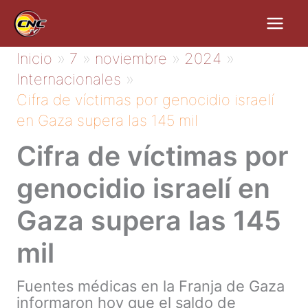
Ir
al
contenido
Inicio
7
noviembre
2024
Internacionales
Cifra de víctimas por genocidio israelí
en Gaza supera las 145 mil
Cifra de víctimas por
genocidio israelí en
Gaza supera las 145
mil
Fuentes médicas en la Franja de Gaza
informaron hoy que el saldo de