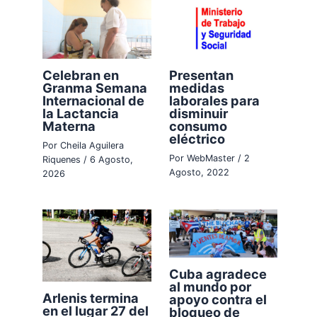
Celebran en
Presentan
Granma Semana
medidas
Internacional de
laborales para
la Lactancia
disminuir
Materna
consumo
eléctrico
Por
Cheila Aguilera
Por
WebMaster
/
2
Riquenes
/
6 Agosto,
Agosto, 2022
2026
Cuba agradece
al mundo por
Arlenis termina
apoyo contra el
en el lugar 27 del
bloqueo de