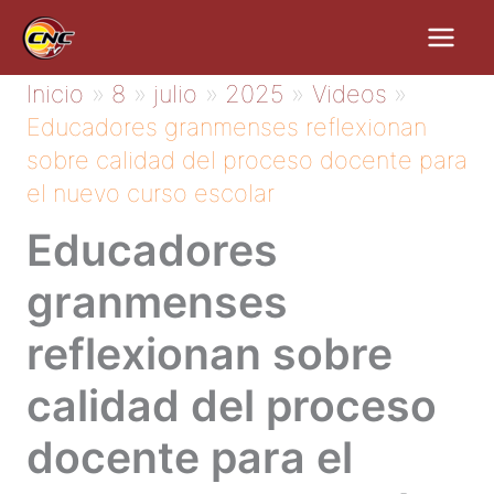
Ir
al
contenido
Inicio
8
julio
2025
Videos
Educadores granmenses reflexionan
sobre calidad del proceso docente para
el nuevo curso escolar
Educadores
granmenses
reflexionan sobre
calidad del proceso
docente para el