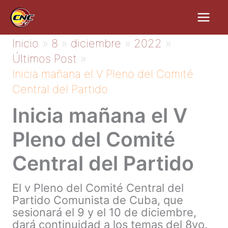
Ir
al
contenido
Inicio
8
diciembre
2022
Últimos Post
Inicia mañana el V Pleno del Comité
Central del Partido
Inicia mañana el V
Pleno del Comité
Central del Partido
El v Pleno del Comité Central del
Partido Comunista de Cuba, que
sesionará el 9 y el 10 de diciembre,
dará continuidad a los temas del 8vo.