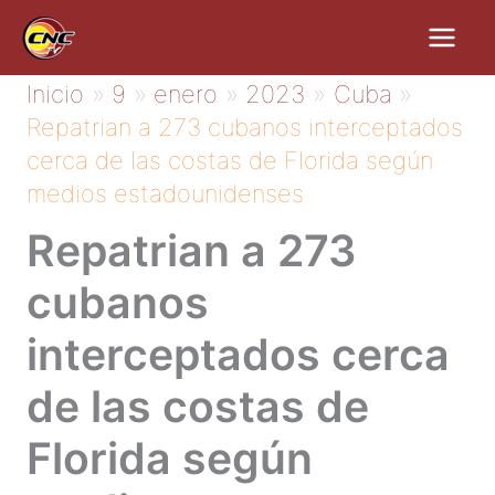
Ir
al
contenido
Inicio
9
enero
2023
Cuba
Repatrian a 273 cubanos interceptados
cerca de las costas de Florida según
medios estadounidenses
Repatrian a 273
cubanos
interceptados cerca
de las costas de
Florida según