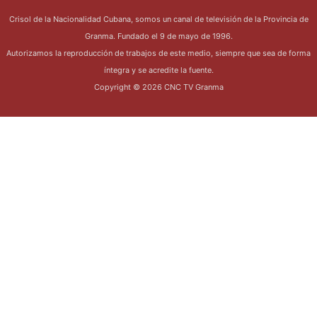
Crisol de la Nacionalidad Cubana, somos un canal de televisión de la Provincia de
Granma. Fundado el 9 de mayo de 1996.
Autorizamos la reproducción de trabajos de este medio, siempre que sea de forma
íntegra y se acredite la fuente.
Copyright © 2026 CNC TV Granma