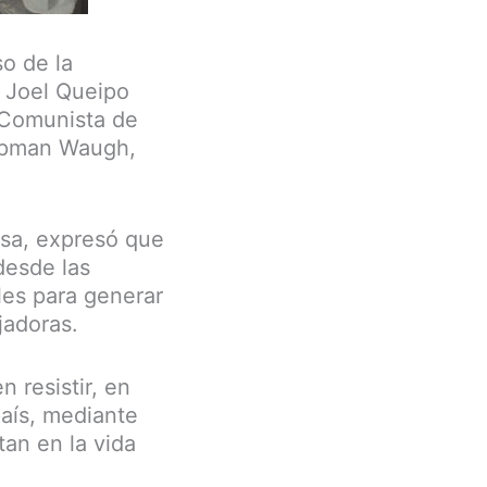
o de la
 Joel Queipo
 Comunista de
hapman Waugh,
isa, expresó que
desde las
les para generar
jadoras.
 resistir, en
país, mediante
tan en la vida