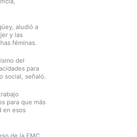
encia,
üey, aludió a
er y las
chas féminas.
lismo del
pacidades para
o social, señaló.
trabajo
eos para que más
d en esos
reso de la FMC