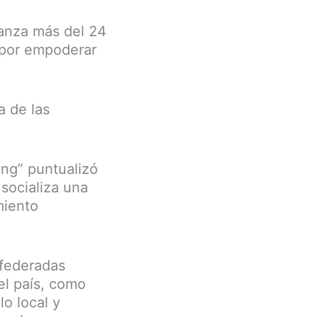
canza más del 24
 por empoderar
a de las
ing” puntualizó
socializa una
miento
 federadas
el país, como
o local y