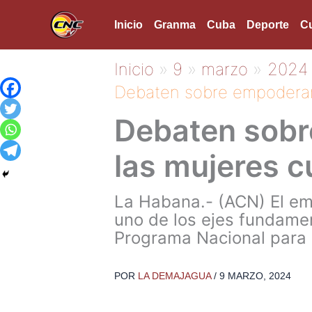
Ir
Inicio
Granma
Cuba
Deporte
Cu
al
contenido
Inicio
9
marzo
2024
Debaten sobre empoderam
Debaten sobr
las mujeres 
La Habana.- (ACN) El em
uno de los ejes fundame
Programa Nacional para 
POR
LA DEMAJAGUA
/
9 MARZO, 2024