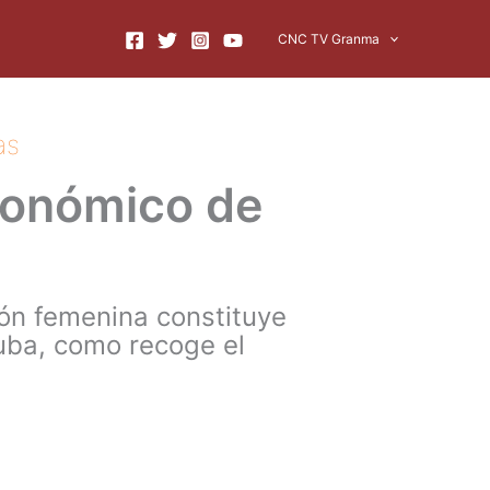
CNC TV Granma
as
conómico de
ón femenina constituye
uba, como recoge el