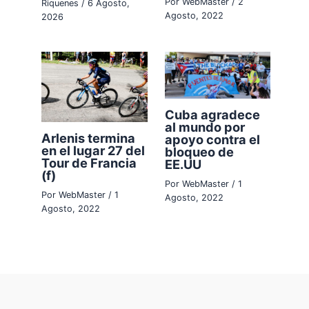
Por
WebMaster
/
2
Riquenes
/
6 Agosto,
Agosto, 2022
2026
Cuba agradece
al mundo por
Arlenis termina
apoyo contra el
en el lugar 27 del
bloqueo de
Tour de Francia
EE.UU
(f)
Por
WebMaster
/
1
Por
WebMaster
/
1
Agosto, 2022
Agosto, 2022