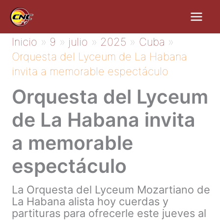
Ir
al
contenido
Inicio
9
julio
2025
Cuba
Orquesta del Lyceum de La Habana
invita a memorable espectáculo
Orquesta del Lyceum
de La Habana invita
a memorable
espectáculo
La Orquesta del Lyceum Mozartiano de
La Habana alista hoy cuerdas y
partituras para ofrecerle este jueves al