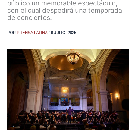
público un memorable espectáculo,
con el cual despedirá una temporada
de conciertos.
POR
PRENSA LATINA
/
9 JULIO, 2025