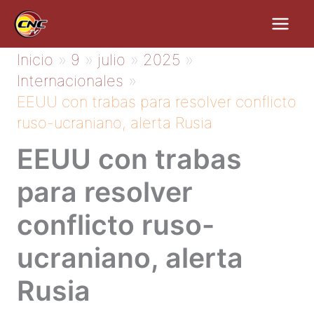
Ir
al
contenido
Inicio
9
julio
2025
Internacionales
EEUU con trabas para resolver conflicto
ruso-ucraniano, alerta Rusia
EEUU con trabas
para resolver
conflicto ruso-
ucraniano, alerta
Rusia