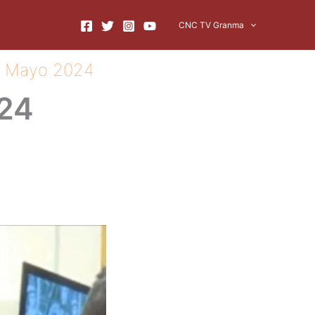
CNC TV Granma
de Mayo 2024
024