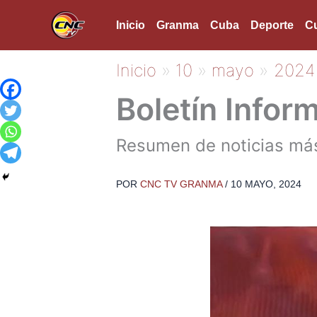
Ir
Inicio
Granma
Cuba
Deporte
Cu
al
contenido
Inicio
10
mayo
2024
Boletín Infor
Resumen de noticias más
POR
CNC TV GRANMA
/
10 MAYO, 2024