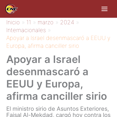
Ir
al
contenido
Inicio
11
marzo
2024
Internacionales
Apoyar a Israel desenmascaró a EEUU y
Europa, afirma canciller sirio
Apoyar a Israel
desenmascaró a
EEUU y Europa,
afirma canciller sirio
El ministro sirio de Asuntos Exteriores,
Faisal Al-Mekdad, cargó hoy contra los