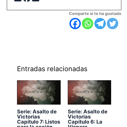
Comparte si te ha gustado
Entradas relacionadas
Serie: Asalto de
Serie: Asalto de
Victorias
Victorias
Capítulo 7: Listos
Capítulo 6: La
para la acción
Víspera