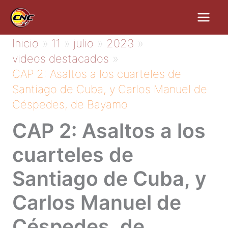
Ir
al
contenido
Inicio
11
julio
2023
videos destacados
CAP 2: Asaltos a los cuarteles de
Santiago de Cuba, y Carlos Manuel de
Céspedes, de Bayamo
CAP 2: Asaltos a los
cuarteles de
Santiago de Cuba, y
Carlos Manuel de
Céspedes, de