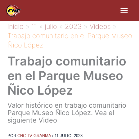
Ir
al
contenido
Inicio
11
julio
2023
Videos
Trabajo comunitario en el Parque Museo
Ñico López
Trabajo comunitario
en el Parque Museo
Ñico López
Valor histórico en trabajo comunitario
Parque Museo Ñico López. Vea el
siguiente Video
POR
CNC TV GRANMA
/
11 JULIO, 2023