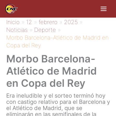
Ir
al
contenido
Inicio
12
febrero
2025
Noticias
Deporte
Morbo Barcelona-Atlético de Madrid en
Copa del Rey
Morbo Barcelona-
Atlético de Madrid
en Copa del Rey
Era ineludible y el sorteo terminó hoy
con castigo relativo para el Barcelona y
el Atlético de Madrid, que se
eliminarán en las semifinales de la