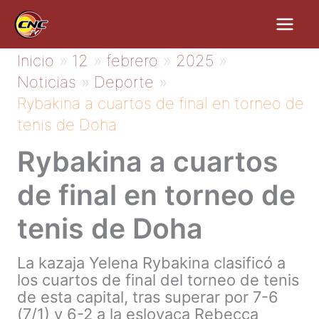
Ir
al
contenido
Inicio
12
febrero
2025
Noticias
Deporte
Rybakina a cuartos de final en torneo de
tenis de Doha
Rybakina a cuartos
de final en torneo de
tenis de Doha
La kazaja Yelena Rybakina clasificó a
los cuartos de final del torneo de tenis
de esta capital, tras superar por 7-6
(7/1) y 6-2 a la eslovaca Rebecca