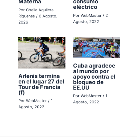
Materna
consumo
eléctrico
Por
Cheila Aguilera
Por
WebMaster
/
2
Riquenes
/
6 Agosto,
Agosto, 2022
2026
Cuba agradece
al mundo por
Arlenis termina
apoyo contra el
en el lugar 27 del
bloqueo de
Tour de Francia
EE.UU
(f)
Por
WebMaster
/
1
Por
WebMaster
/
1
Agosto, 2022
Agosto, 2022