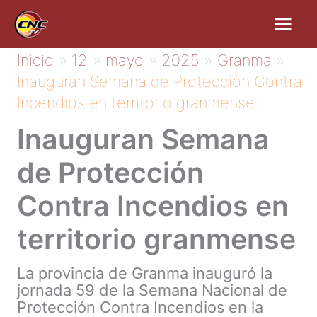
Ir
al
contenido
Inicio
12
mayo
2025
Granma
Inauguran Semana de Protección Contra
Incendios en territorio granmense
Inauguran Semana
de Protección
Contra Incendios en
territorio granmense
La provincia de Granma inauguró la
jornada 59 de la Semana Nacional de
Protección Contra Incendios en la