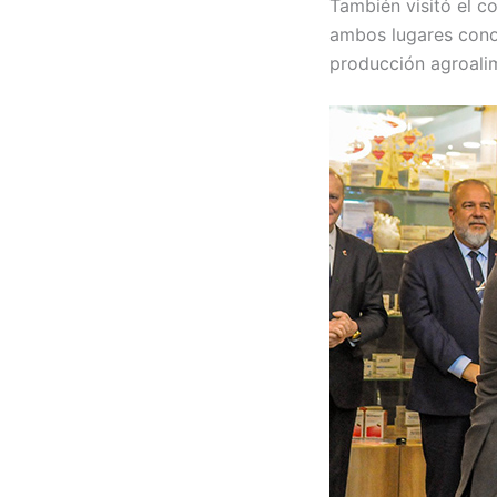
También visitó el c
ambos lugares conoc
producción agroalim