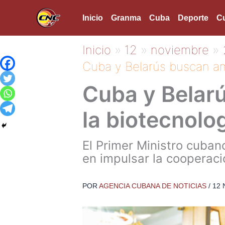
Ir
Inicio
Granma
Cuba
Deporte
Cu
al
contenido
Inicio
12
noviembre
Cuba y Belarús buscan amp
Cuba y Belarú
la biotecnolo
El Primer Ministro cuban
en impulsar la cooperaci
POR
AGENCIA CUBANA DE NOTICIAS
/
12 