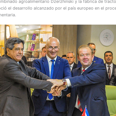
ombinado agroalimentario Dzerzhinski y la fábrica de tract
ió el desarrollo alcanzado por el país europeo en el proc
entaria.