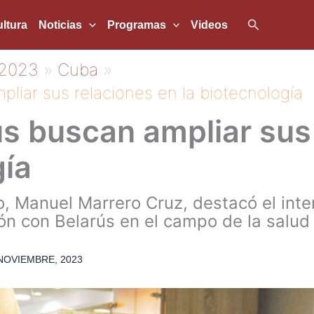
Buscar
ltura
Noticias
Programas
Videos
2023
Cuba
liar sus relaciones en la biotecnología
s buscan ampliar sus
gía
o, Manuel Marrero Cruz, destacó el inte
ón con Belarús en el campo de la salud 
NOVIEMBRE, 2023