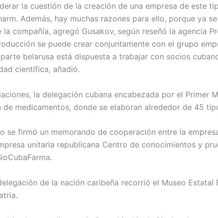
rar la cuestión de la creación de una empresa de este ti
harm. Además, hay muchas razones para ello, porque ya se
 la compañía, agregó Gusakov, según reseñó la agencia Pr
producción se puede crear conjuntamente con el grupo empr
parte belarusa está dispuesta a trabajar con socios cuban
ad científica, añadió.
aciones, la delegación cubana encabezada por el Primer Min
ón de medicamentos, donde se elaboran alrededor de 45 tip
tro se firmó un memorando de cooperación entre la empresa
presa unitaria republicana Centro de conocimientos y prue
BioCubaFarma.
 delegación de la nación caribeña recorrió el Museo Estatal 
tria.