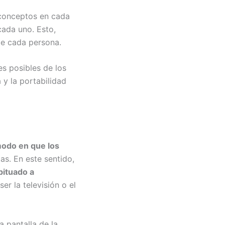
s conceptos en cada
cada uno. Esto,
 de cada persona.
s posibles de los
 y la portabilidad
modo en que los
as. En este sentido,
bituado a
er la televisión o el
a pantalla de la