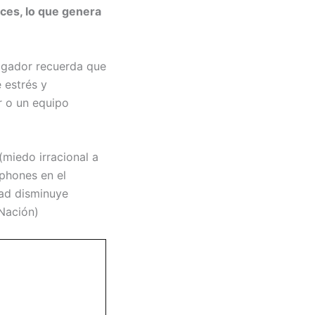
eces, lo que genera
tigador recuerda que
 estrés y
r o un equipo
(miedo irracional a
phones en el
dad disminuye
Nación)