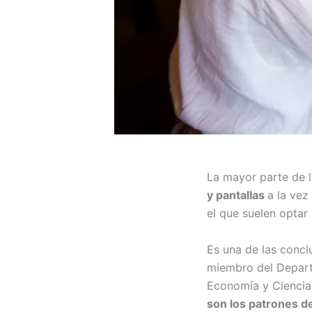
La mayor parte de 
y pantallas
a la vez
el que suelen optar
Es una de las concl
miembro del Depart
Economía y Ciencia 
son los patrones de