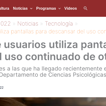
Buscar
ltura
Noticias
Programas
Videos
2022
Noticias
Tecnología
iliza pantallas para descansar del uso co
 usuarios utiliza pant
 uso continuado de o
es a las que ha llegado recientemente e
Departamento de Ciencias Psicológicas
22