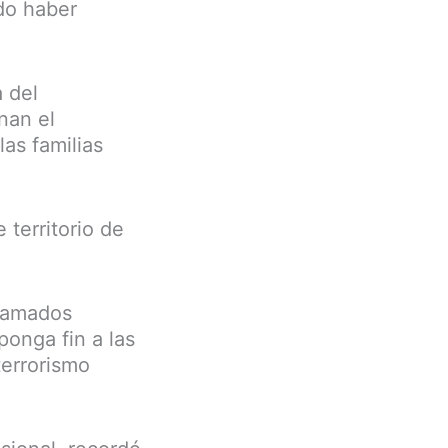
udo haber
a del
nan el
las familias
 territorio de
llamados
onga fin a las
terrorismo