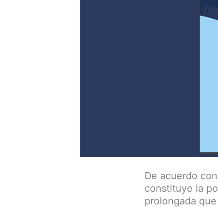
De acuerdo con 
constituye la p
prolongada que 