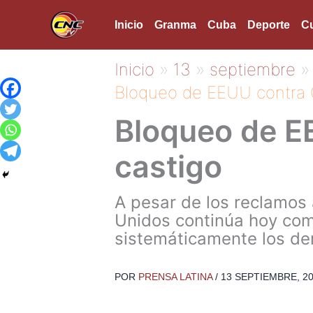
Ir
Inicio
Granma
Cuba
Deporte
Cu
al
contenido
Inicio
13
septiembre
Bloqueo de EEUU contra C
Bloqueo de EE
castigo
A pesar de los reclamos 
Unidos continúa hoy como
sistemáticamente los de
POR
PRENSA LATINA
/
13 SEPTIEMBRE, 2