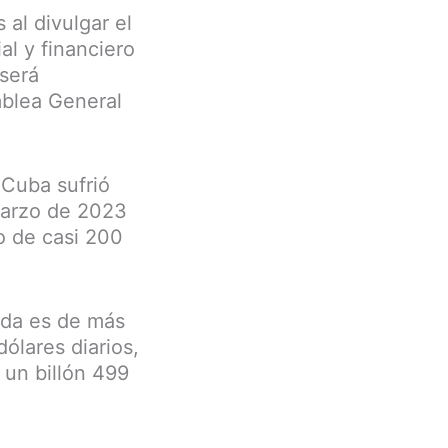
 al divulgar el
l y financiero
será
mblea General
 Cuba sufrió
 marzo de 2023
o de casi 200
ada es de más
ólares diarios,
 un billón 499