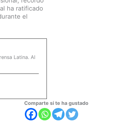
sional, recordó
l ha ratificado
durante el
ensa Latina. Al
Comparte si te ha gustado