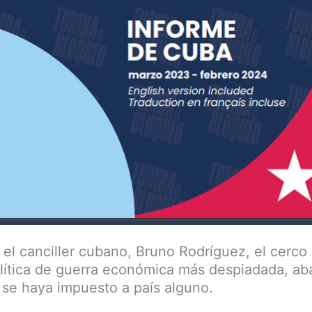
el canciller cubano, Bruno Rodríguez, el cerc
olítica de guerra económica más despiadada, ab
se haya impuesto a país alguno.