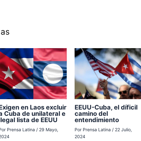
das
Exigen en Laos excluir
EEUU-Cuba, el díficil
a Cuba de unilateral e
camino del
ilegal lista de EEUU
entendimiento
Por
Prensa Latina
/
29 Mayo,
Por
Prensa Latina
/
22 Julio,
2024
2024