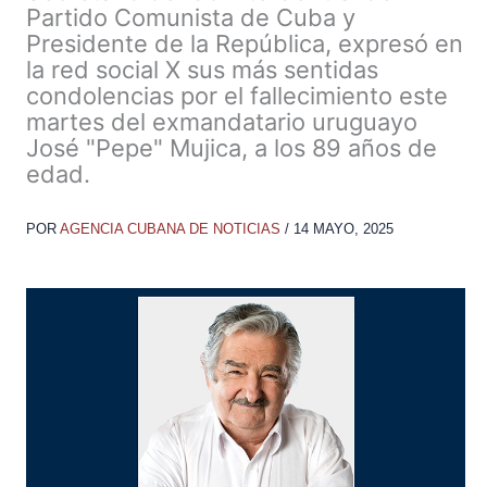
Partido Comunista de Cuba y
Presidente de la República, expresó en
la red social X sus más sentidas
condolencias por el fallecimiento este
martes del exmandatario uruguayo
José "Pepe" Mujica, a los 89 años de
edad.
POR
AGENCIA CUBANA DE NOTICIAS
/
14 MAYO, 2025