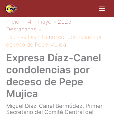
Ir
al
contenido
Inicio
14
mayo
2025
Destacadas
Expresa Díaz-Canel condolencias por
deceso de Pepe Mujica
Expresa Díaz-Canel
condolencias por
deceso de Pepe
Mujica
Miguel Díaz-Canel Bermúdez, Primer
Secretario del Comité Central del