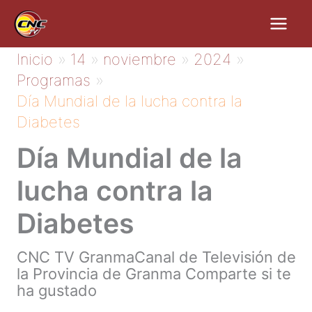
Ir
al
contenido
Inicio
14
noviembre
2024
Programas
Día Mundial de la lucha contra la
Diabetes
Día Mundial de la
lucha contra la
Diabetes
CNC TV GranmaCanal de Televisión de
la Provincia de Granma Comparte si te
ha gustado