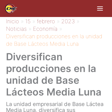
Ir
al
contenido
Inicio
15
febrero
2023
Noticias
Economía
Diversifican producciones en la unidad
de Base Lácteos Media Luna
Diversifican
producciones en la
unidad de Base
Lácteos Media Luna
La unidad empresarial de Base Láctea
Media Luna, diversifica sus