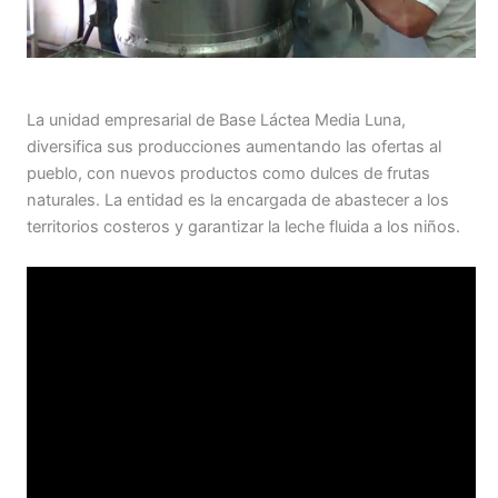
La unidad empresarial de Base Láctea Media Luna,
diversifica sus producciones aumentando las ofertas al
pueblo, con nuevos productos como dulces de frutas
naturales. La entidad es la encargada de abastecer a los
territorios costeros y garantizar la leche fluida a los niños.