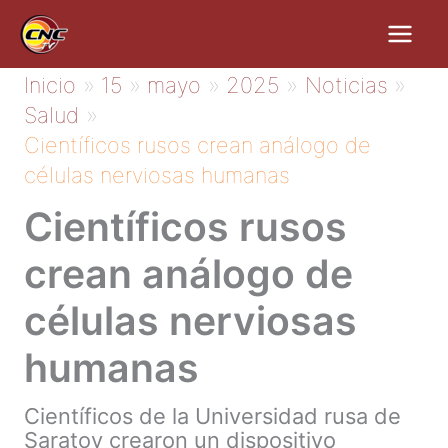
Ir
al
contenido
Inicio
15
mayo
2025
Noticias
Salud
Científicos rusos crean análogo de
células nerviosas humanas
Científicos rusos
crean análogo de
células nerviosas
humanas
Científicos de la Universidad rusa de
Saratov crearon un dispositivo