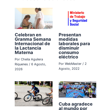
Celebran en
Presentan
Granma Semana
medidas
Internacional de
laborales para
la Lactancia
disminuir
Materna
consumo
eléctrico
Por
Cheila Aguilera
Por
WebMaster
/
2
Riquenes
/
6 Agosto,
Agosto, 2022
2026
Cuba agradece
al mundo por