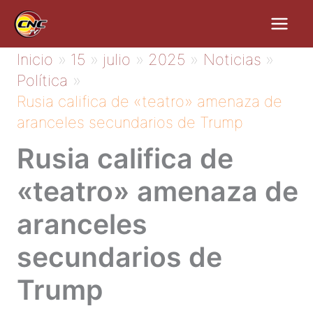
Ir
al
contenido
Inicio
15
julio
2025
Noticias
Política
Rusia califica de «teatro» amenaza de
aranceles secundarios de Trump
Rusia califica de
«teatro» amenaza de
aranceles
secundarios de
Trump