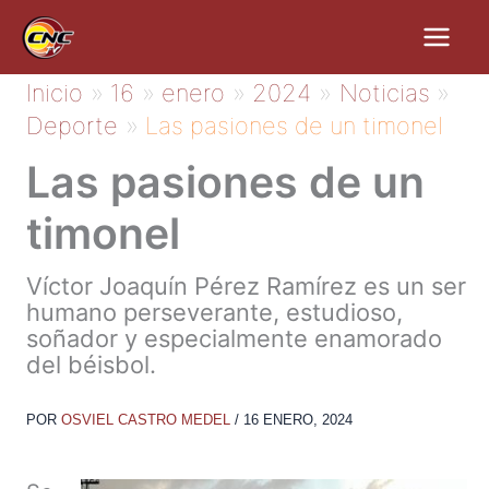
Ir
al
contenido
Inicio
16
enero
2024
Noticias
Deporte
Las pasiones de un timonel
Las pasiones de un
timonel
Víctor Joaquín Pérez Ramírez es un ser
humano perseverante, estudioso,
soñador y especialmente enamorado
del béisbol.
POR
OSVIEL CASTRO MEDEL
/
16 ENERO, 2024