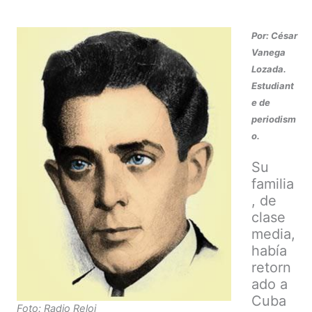
Por: César
Vanega
Lozada.
Estudiant
e de
periodism
o.
Su
familia
, de
clase
media,
había
retorn
ado a
Cuba
Foto: Radio Reloj