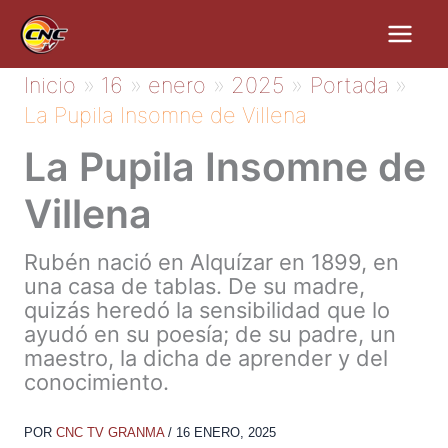
Ir
al
contenido
Inicio
16
enero
2025
Portada
La Pupila Insomne de Villena
La Pupila Insomne de
Villena
Rubén nació en Alquízar en 1899, en
una casa de tablas. De su madre,
quizás heredó la sensibilidad que lo
ayudó en su poesía; de su padre, un
maestro, la dicha de aprender y del
conocimiento.
POR
CNC TV GRANMA
/
16 ENERO, 2025