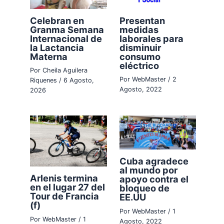
Celebran en
Presentan
Granma Semana
medidas
Internacional de
laborales para
la Lactancia
disminuir
Materna
consumo
eléctrico
Por
Cheila Aguilera
Por
WebMaster
/
2
Riquenes
/
6 Agosto,
Agosto, 2022
2026
Cuba agradece
al mundo por
Arlenis termina
apoyo contra el
en el lugar 27 del
bloqueo de
Tour de Francia
EE.UU
(f)
Por
WebMaster
/
1
Por
WebMaster
/
1
Agosto, 2022