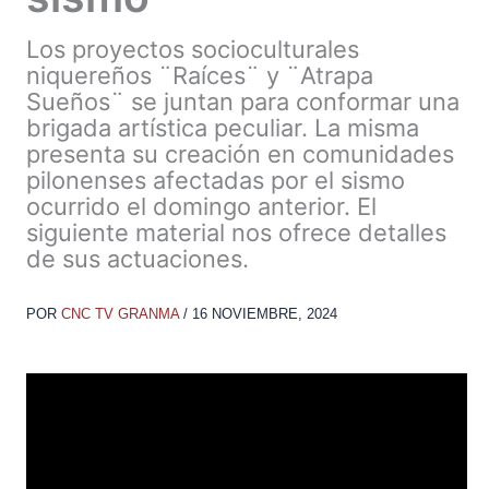
Los proyectos socioculturales
niquereños ¨Raíces¨ y ¨Atrapa
Sueños¨ se juntan para conformar una
brigada artística peculiar. La misma
presenta su creación en comunidades
pilonenses afectadas por el sismo
ocurrido el domingo anterior. El
siguiente material nos ofrece detalles
de sus actuaciones.
POR
CNC TV GRANMA
/
16 NOVIEMBRE, 2024