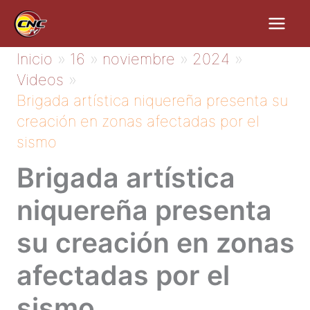
Ir
al
contenido
Inicio
16
noviembre
2024
Videos
Brigada artística niquereña presenta su
creación en zonas afectadas por el
sismo
Brigada artística
niquereña presenta
su creación en zonas
afectadas por el
sismo